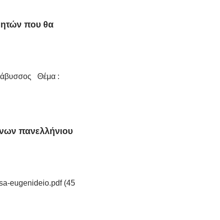
θητών που θα
νάβυσσος Θέμα :
ίνων πανελλήνιου
a-eugenideio.pdf (45