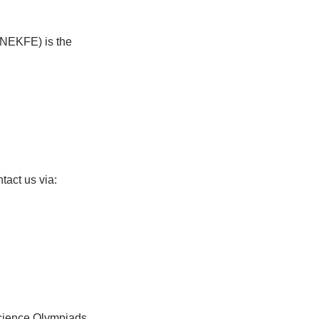
ANEKFE) is the
act us via:
science Olympiads