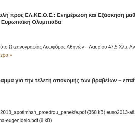
ολή προς ΕΛ.ΚΕ.Θ.Ε.: Ενημέρωση και Εξάσκηση μα
ν Ευρωπαϊκή Ολυμπιάδα
ύτο Ωκεανογραφίας Λεωφόρος Αθηνών – Λαυρίου 47,5 Χλμ. Α
ερα »
αμμα για την τελετή απονομής των βραβείων – επα
2013_apotimhsh_proedrou_panekfe.pdf (368 kB) euso2013-afis
a-eugenideio.pdf (8 kB)