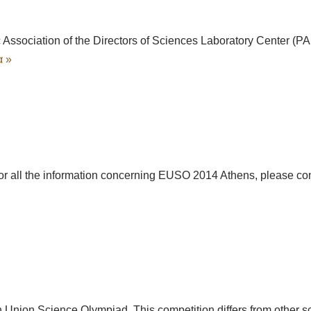
ssociation of the Directors of Sciences Laboratory Center (P
α »
 all the information concerning EUSO 2014 Athens, please cont
 Union Science Olympiad. This competition differs from other 