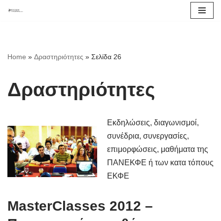
Μεταπηδήστε
στο
περιεχόμενο
Home
»
Δραστηριότητες
»
Σελίδα 26
Δραστηριότητες
Εκδηλώσεις, διαγωνισμοί,
συνέδρια, συνεργασίες,
επιμορφώσεις, μαθήματα της
ΠΑΝΕΚΦΕ ή των κατα τόπους
ΕΚΦΕ
MasterClasses 2012 –