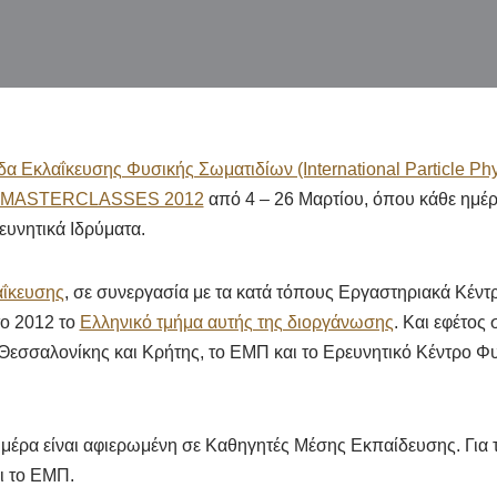
α Εκλαΐκευσης Φυσικής Σωματιδίων (International Particle Ph
MASTERCLASSES 2012
από 4 – 26 Μαρτίου, όπου κάθε ημέ
ευνητικά Ιδρύματα.
αΐκευσης
, σε συνεργασία με τα κατά τόπους Εργαστηριακά Κέ
το 2012 το
Ελληνικό τμήμα αυτής της διοργάνωσης
. Και εφέτος
Θεσσαλονίκης και Κρήτης, το ΕΜΠ και το Ερευνητικό Κέντρο 
μέρα είναι αφιερωμένη σε Καθηγητές Μέσης Εκπαίδευσης. Για 
ι το ΕΜΠ.