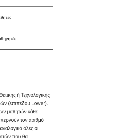
αθητές
αθηγητές
Θετικής ή Τεχνολογικής
κών (επιπέδου Lower).
των μαθητών κάθε
επερνούν τον αριθμό
αναλογικά όλες οι
αθητών που θα