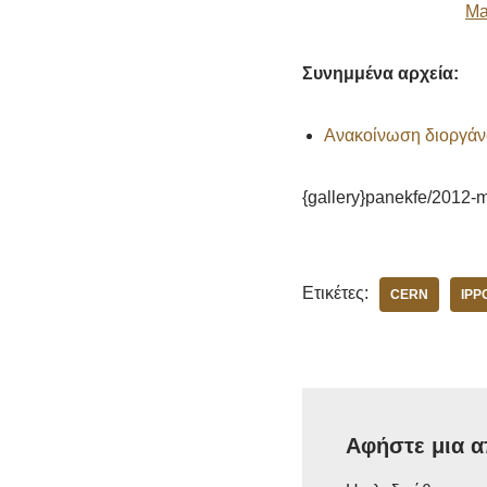
Ma
Συνημμένα αρχεία:
Ανακοίνωση διοργάν
{gallery}panekfe/2012-m
Ετικέτες:
CERN
IPP
Αφήστε μια 