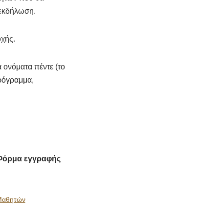
 εκδήλωση.
χής.
 ονόματα πέντε (το
ρόγραμμα,
Φόρμα εγγραφής
Μαθητών