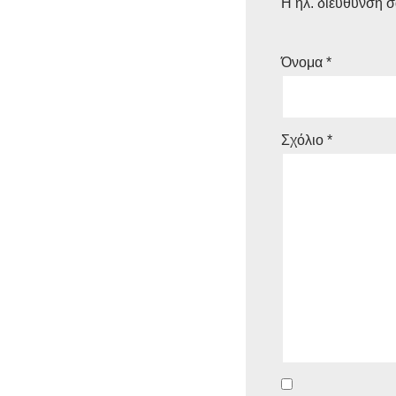
Η ηλ. διεύθυνση σ
Όνομα
*
Σχόλιο
*