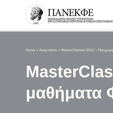
Μεταπηδήστε
στο
περιεχόμενο
Home
»
Αναρτήσεις
»
MasterClasses 2012 – Προχωρη
MasterCla
μαθήματα 