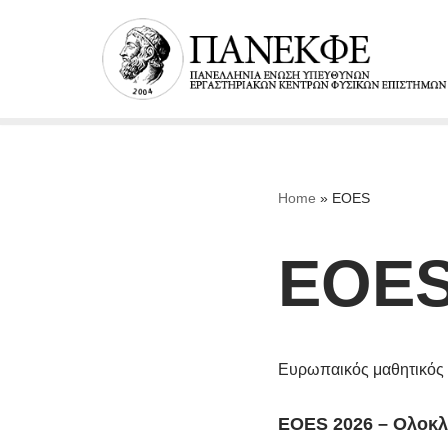
Μεταπηδήστε
στο
περιεχόμενο
Home
»
EOES
EOE
Ευρωπαικός μαθητικός
EOES 2026 – Ολοκ