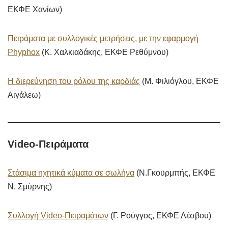
ΕΚΦΕ Χανίων)
Πειράματα με συλλογικές μετρήσεις, με την εφαρμογή
Phyphox
(Κ. Χαλκιαδάκης, ΕΚΦΕ Ρεθύμνου)
Η διερεύνηση του ρόλου της καρδιάς
(Μ. Φιλιόγλου, ΕΚΦΕ
Αιγάλεω)
Video-Πειράματα
Στάσιμα ηχητικά κύματα σε σωλήνα
(Ν.Γκουρμπής, ΕΚΦΕ
Ν. Σμύρνης)
Συλλογή Video-Πειραμάτων
(Γ. Ρούγγος, ΕΚΦΕ Λέσβου)