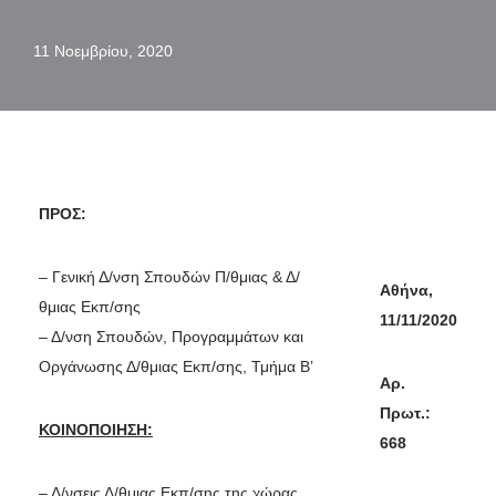
11 Νοεμβρίου, 2020
ΠΡΟΣ:
– Γενική Δ/νση Σπουδών Π/θμιας & Δ/
Αθήνα,
θμιας Εκπ/σης
11/11/2020
– Δ/νση Σπουδών, Προγραμμάτων και
Οργάνωσης Δ/θμιας Εκπ/σης, Τμήμα Β’
Αρ.
Πρωτ.:
ΚΟΙΝΟΠΟΙΗΣΗ:
668
– Δ/νσεις Δ/θμιας Εκπ/σης της χώρας