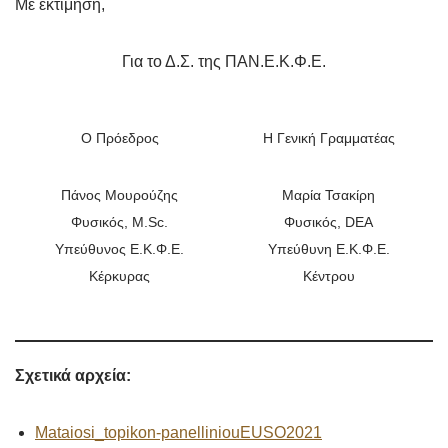
Με εκτίμηση,
Για το Δ.Σ. της ΠΑΝ.Ε.Κ.Φ.Ε.
Ο Πρόεδρος
Η Γενική Γραμματέας
Πάνος Μουρούζης
Μαρία Τσακίρη
Φυσικός, M.Sc.
Φυσικός, DEA
Υπεύθυνος Ε.Κ.Φ.Ε.
Υπεύθυνη Ε.Κ.Φ.Ε.
Κέρκυρας
Κέντρου
Σχετικά αρχεία:
Mataiosi_topikon-panelliniouEUSO2021