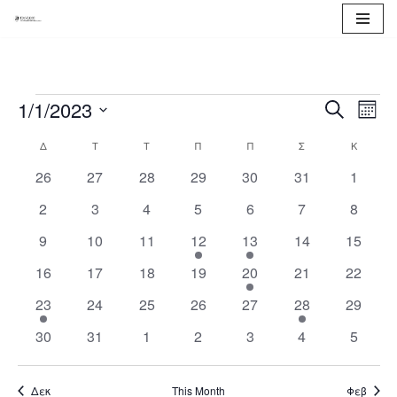
Μεταπηδήστε
στο
περιεχόμενο
1/1/2023
Event
Eve
Search
Month
Vie
Select
Searc
Δ
Τ
Τ
Π
Π
Σ
Κ
Calendar
Nav
date.
and
0
0
0
0
0
0
0
26
27
28
29
30
31
1
of
events
events
events
events
events
events
events
Views
0
0
0
0
0
0
0
2
3
4
5
6
7
8
Events
events
events
events
events
events
events
events
Naviga
0
0
0
1
1
0
0
9
10
11
12
13
14
15
events
events
events
event
event
events
events
0
0
0
0
1
0
0
16
17
18
19
20
21
22
events
events
events
events
event
events
events
1
0
0
0
0
1
0
23
24
25
26
27
28
29
event
events
events
events
events
event
events
0
0
0
0
0
0
0
30
31
1
2
3
4
5
events
events
events
events
events
events
events
Δεκ
This Month
Φεβ