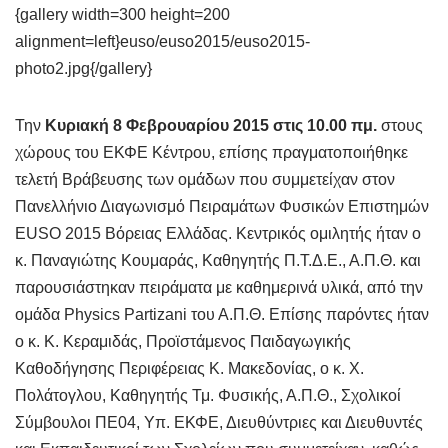
{gallery width=300 height=200
alignment=left}euso/euso2015/euso2015-
photo2.jpg{/gallery}
Την
Κυριακή 8 Φεβρουαρίου 2015 στις 10.00 πμ.
στους
χώρους του ΕΚΦΕ Κέντρου, επίσης πραγματοποιήθηκε
τελετή Βράβευσης των ομάδων που συμμετείχαν στον
Πανελλήνιο Διαγωνισμό Πειραμάτων Φυσικών Επιστημών
EUSO 2015 Βόρειας Ελλάδας. Κεντρικός ομιλητής ήταν ο
κ. Παναγιώτης Κουμαράς, Καθηγητής Π.Τ.Δ.Ε., Α.Π.Θ. και
παρουσιάστηκαν πειράματα με καθημερινά υλικά, από την
ομάδα Physics Partizani του Α.Π.Θ. Επίσης παρόντες ήταν
ο κ. Κ. Κεραμιδάς, Προϊστάμενος Παιδαγωγικής
Καθοδήγησης Περιφέρειας Κ. Μακεδονίας, ο κ. Χ.
Πολάτογλου, Καθηγητής Τμ. Φυσικής, Α.Π.Θ., Σχολικοί
Σύμβουλοι ΠΕ04, Υπ. ΕΚΦΕ, Διευθύντριες και Διευθυντές