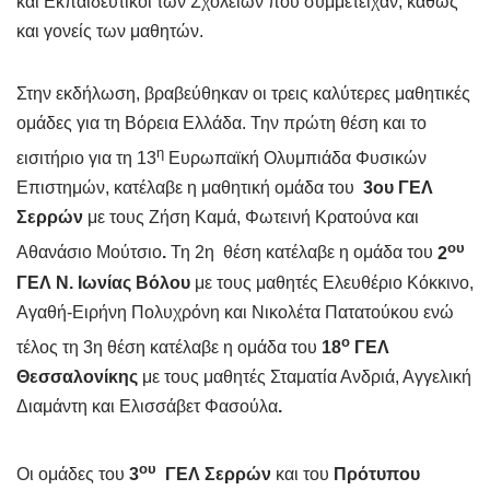
και Εκπαιδευτικοί των Σχολείων που συμμετείχαν, καθώς
και γονείς των μαθητών.
Στην εκδήλωση, βραβεύθηκαν οι τρεις καλύτερες μαθητικές
ομάδες για τη Βόρεια Ελλάδα. Την πρώτη θέση και το
η
εισιτήριο για τη 13
Ευρωπαϊκή Ολυμπιάδα Φυσικών
Επιστημών, κατέλαβε η μαθητική ομάδα του
3
ου
ΓΕΛ
Σερρών
με τους Ζήση Καμά, Φωτεινή Κρατούνα και
ου
Αθανάσιο Μούτσιο
.
Τη 2η θέση κατέλαβε η ομάδα του
2
ΓΕΛ Ν. Ιωνίας Βόλου
με τους μαθητές Ελευθέριο Κόκκινο,
Αγαθή-Ειρήνη Πολυχρόνη και Νικολέτα Πατατούκου ενώ
ο
τέλος τη 3η θέση κατέλαβε η ομάδα του
18
ΓΕΛ
Θεσσαλονίκης
με τους μαθητές Σταματία Ανδριά, Αγγελική
Διαμάντη και Ελισσάβετ Φασούλα
.
ου
Οι ομάδες του
3
ΓΕΛ Σερρών
και του
Πρότυπου