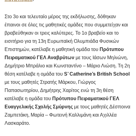
Στο 3ο και τελευταίο μέρος της εκδήλωσης, δόθηκαν
έπαινοι σε όλες τις μαθητικές ομάδες που συμμετείχαν και
βραβεύθηκαν οι τρεις καλύτερες. Το 1ο βραβείο και το
εισιτήριο για τη 13η Ευρωπαϊκή Ολυμπιάδα Φυσικών
Επιστημών, κατέλαβε η μαθητική ομάδα του
Πρότυπου
Πειραματικού ΓΕΛ Αναβρύτων
με τους Ιάσων Μηλιώνη,
Δημήτριο Μπράλιο και Κωνσταντίνο – Μάριο Λιώση. Τη 2η
θέση κατέλαβε η ομάδα του
S’ Catherine’s British School
με τους μαθητές Στρατής Μάρκου, Γιώργος
Παπασωτηρίου, Δημήτρης Χαρίτος ενώ τη 3η θέση
κατέλαβε η ομάδα του
Πρότυπου Πειραματικού ΓΕΛ
Ευαγγελικής Σχολής Σμύρνης
με τους μαθητές Δέσποινα
Ζαμπετάκη, Μαρία – Φωτεινή Καλλιμάνη και Αχιλλέα
Λασκαράτο.