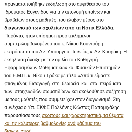
πραγματοποιήθηκε εκδήλωση στο αμφιθέατρο του
Ιδρύματος Ευγενίδου για την απονομή επαίνων και
βραβείων στους μαθητές που έλαβαν μέρος στο
διαγωνισμό των σχολείων από τη Νότια Ελλάδα.
Παρόντες ήταν επίσημοι προσκεκλημένοι
συμπεριλαμβανομένου του κ. Νίκου Κουντούρη,
εκπρόσωπο του Αν. Υπουργού Παιδείας κ. Αν. Κουράκη. Η
εκδήλωση άνοιξε με την ομιλία του Καθηγητή
Εφαρμοσμένων Μαθηματικών και Φυσικών Επιστημών
του Ε.Μ.Π. κ. Νίκου Τράκα με τίτλο «Από τι είμαστε
φτιαγμένοι; Εισαγωγή στη θεωρεία και στα πειράματα
των στοιχειωδών σωματιδίων» και ακολούθησε συζήτηση
με τους μαθητές που συμμετείχαν στον διαγωνισμό. Στη
συνέχεια ο Υπ. ΕΚΦΕ Παλλήνης Κώστας Παπαμιχάλης
παρουσίασε τους
σκοπούς και χαρακτηριστικά, τα θέματα
και τις καλύτερες βαθμολογίες ανά μάθημα του
διαγωνισμού
.