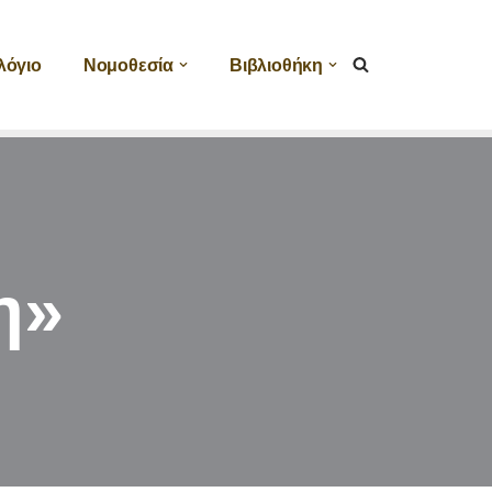
λόγιο
Νομοθεσία
Βιβλιοθήκη
η»