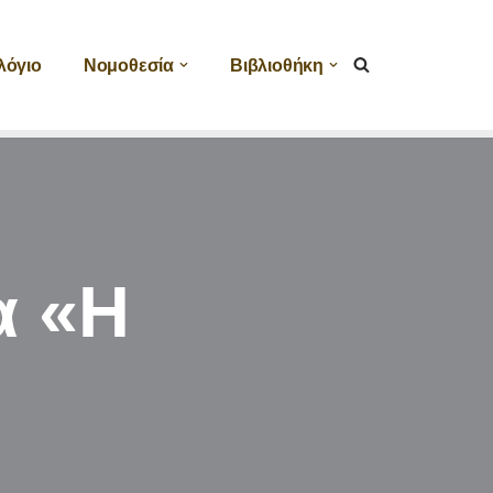
λόγιο
Νομοθεσία
Βιβλιοθήκη
α «Η