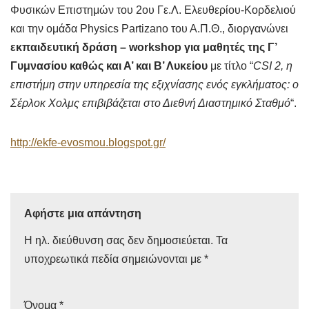
Φυσικών Επιστημών του 2ου Γε.Λ. Ελευθερίου-Κορδελιού
και την ομάδα Physics Partizano του Α.Π.Θ., διοργανώνει
εκπαιδευτική δράση – workshop για μαθητές της Γ’
Γυμνασίου καθώς και Α’ και Β’ Λυκείου
με τίτλο “
CSI 2, η
επιστήμη στην υπηρεσία της εξιχνίασης ενός εγκλήματος: ο
Σέρλοκ Χολμς επιβιβάζεται στο Διεθνή Διαστημικό Σταθμό
“.
http://ekfe-evosmou.blogspot.gr/
Αφήστε μια απάντηση
Η ηλ. διεύθυνση σας δεν δημοσιεύεται.
Τα
υποχρεωτικά πεδία σημειώνονται με
*
Όνομα
*