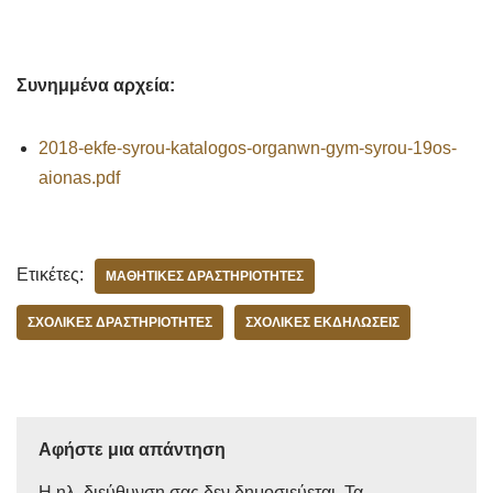
Συνημμένα αρχεία:
2018-ekfe-syrou-katalogos-organwn-gym-syrou-19os-
aionas.pdf
Ετικέτες:
ΜΑΘΗΤΙΚΈΣ ΔΡΑΣΤΗΡΙΌΤΗΤΕΣ
ΣΧΟΛΙΚΈΣ ΔΡΑΣΤΗΡΙΌΤΗΤΕΣ
ΣΧΟΛΙΚΈΣ ΕΚΔΗΛΏΣΕΙΣ
Αφήστε μια απάντηση
Η ηλ. διεύθυνση σας δεν δημοσιεύεται.
Τα