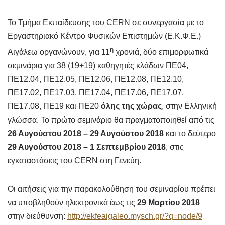
Το Τμήμα Εκπαίδευσης του CERN σε συνεργασία με το
Εργαστηριακό Κέντρο Φυσικών Επιστημών (Ε.Κ.Φ.Ε.)
η
Αιγάλεω οργανώνουν, για 11
χρονιά, δύο επιμορφωτικά
σεμινάρια για 38 (19+19) καθηγητές κλάδων ΠΕ04,
ΠΕ12.04, ΠΕ12.05, ΠΕ12.06, ΠΕ12.08, ΠΕ12.10,
ΠΕ17.02, ΠΕ17.03, ΠΕ17.04, ΠΕ17.06, ΠΕ17.07,
ΠΕ17.08, ΠΕ19 και ΠΕ20
όλης της χώρας
, στην Ελληνική
γλώσσα. Το πρώτο σεμινάριο θα πραγματοποιηθεί από τις
26 Αυγούστου 2018 – 29 Αυγούστου 2018
και το δεύτερο
29 Αυγούστου 2018 – 1 Σεπτεμβρίου 2018
, στις
εγκαταστάσεις του CERN στη Γενεύη.
Οι αιτήσεις για την παρακολούθηση του σεμιναρίου πρέπει
να υποβληθούν ηλεκτρονικά έως τις
29 Μαρτίου 2018
στην διεύθυνση:
http://ekfeaigaleo.mysch.gr/?q=node/9