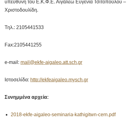
υπεύθυνη του Ε.Κ.Φ.Ε. Αιγάλεω Ευγενία Τσιτοπούλου –
Χριστοδουλίδη.
Τηλ.: 2105441533
Fax:2105441255
e-mail:
mail@ekfe-aigaleo.att.sch.gr
Ιστοσελίδα:
http://ekfeaigaleo.mysch.gr
Συνημμένα αρχεία:
2018-ekfe-aigaleo-seminaria-kathigitwn-cern.pdf