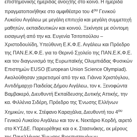
επιστημονικής ημερίδας ανοιχτής στο κοινό. Η ημερίδα
ου
πραγματοποιήθηκε στο αμφιθέατρο του 4
Γενικού
Λυκείου Αιγάλεω με μεγάλη επιτυχία και μεγάλη συμμετοχή
μαθητών, εκπαιδευτικών και κοινού. Ξεκίνησε με σύντομη
εισαγωγή από την κα. Ευγενία Τσιτοπούλου –
Χριστοδουλίδη, Υπεύθυνη Ε.Κ.Φ.Ε. Αιγάλεω και Πρόεδρο
της ΠΑΝ.Ε.Κ.Φ.Ε. για το Θερινό Σχολείο της ΠΑΝ.Ε.Κ.Φ.Ε.
και τον διαγωνισμό της Ευρωπαϊκής Ολυμπιάδας Φυσικών
Επιστημών EUSO (European Union Science Olympiad).
Ακολούθησαν χαιρετισμοί από την κα. Γιάννα Χριστόγλου,
Αντιδήμαρχο Παιδείας Δήμου Αιγάλεω, τον κ. Ξενοφώντα
Βαμβακερό, Διευθυντή Εκπαίδευσης Δυτικής Αττικής, την
κα. Φιλλένια Σιδέρη, Πρόεδρο της Ένωσης Ελλήνων
ου
Χημικών, τον κ. Στέφανο Καραχάλια, Διευθυντή του 4
Γενικού Λυκείου Αιγάλεω και τον κ. Νεκτάριο Κορδή, αιρετό
στο ΚΥΣΔΕ. Παρευρέθηκε και ο κ. Στασινάκης, εκ μέρους
της Πανελλήνιας Ένωσης Βιοεπιστημόνων.