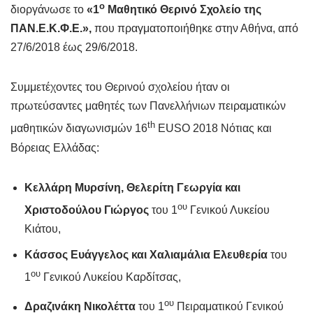
ο
διοργάνωσε το
«1
Μαθητικό Θερινό Σχολείο της
ΠΑΝ.Ε.Κ.Φ.Ε.»,
που πραγματοποιήθηκε στην Αθήνα, από
27/6/2018 έως 29/6/2018.
Συμμετέχοντες του Θερινού σχολείου ήταν οι
πρωτεύσαντες μαθητές των Πανελλήνιων πειραματικών
th
μαθητικών διαγωνισμών 16
EUSO 2018 Νότιας και
Βόρειας Ελλάδας:
Κελλάρη Μυρσίνη, Θελερίτη Γεωργία και
ου
Χριστοδούλου Γιώργος
του 1
Γενικού Λυκείου
Κιάτου,
Κάσσος Ευάγγελος και Χαλιαμάλια Ελευθερία
του
ου
1
Γενικού Λυκείου Καρδίτσας,
ου
Δραζινάκη Νικολέττα
του 1
Πειραματικού Γενικού