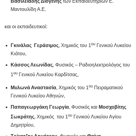
Βασιλειάδης Διογένης
των Εκπαιδευτηρίων Ε.
Μαντουλίδη Α.Ε.
και οι εκπαιδευτικοί:
ου
Γκινάλας Γεράσιμος
, Χημικός του 1
Γενικού Λυκείου
Κιάτου,
Κάσσος Λεωνίδας
, Φυσικός – Ραδιοηλεκτρολόγος του
ου
1
Γενικού Λυκείου Καρδίτσας,
ου
Μυλωνά Αναστασία
, Χημικός του 1
Πειραματικού
Γενικού Λυκείου Αθηνών,
Παπαγεωργάκη Γεωργία
, Φυσικός και
Μοσχοβίτης
oυ
Σωκράτης
, Χημικός του 1
Γενικού Λυκείου Αγίου
Δημητρίου,