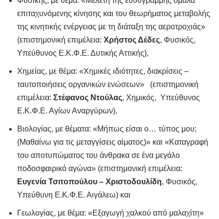
Φυσικής, με θέμα: «Μελέτη της ευθύγραμμης ομαλά
επιταχυνόμενης κίνησης και του θεωρήματος μεταβολής
της κινητικής ενέργειας με τη διάταξη της αεροτροχιάς»
(επιστημονική επιμέλεια:
Χρήστος Δέδες
, Φυσικός,
Υπεύθυνος Ε.Κ.Φ.Ε. Δυτικής Αττικής),
Χημείας, με θέμα: «Χημικές ιδιότητες, διακρίσεις –
ταυτοποιήσεις οργανικών ενώσεων» (επιστημονική
επιμέλεια:
Στέφανος Ντούλας
, Χημικός, Υπεύθυνος
Ε.Κ.Φ.Ε. Αγίων Αναργύρων),
Βιολογίας, με θέματα: «Μήπως είσαι ο… τύπος μου;
(Μαθαίνω για τις μεταγγίσεις αίματος)» και «Καταγραφή
του αποτυπώματος του άνθρακα σε ένα μεγάλο
ποδοσφαιρικό αγώνα» (επιστημονική επιμέλεια:
Ευγενία Τσιτοπούλου – Χριστοδουλίδη
, Φυσικός,
Υπεύθυνη Ε.Κ.Φ.Ε. Αιγάλεω) και
Γεωλογίας, με θέμα: «Εξαγωγή χαλκού από μαλαχίτη»