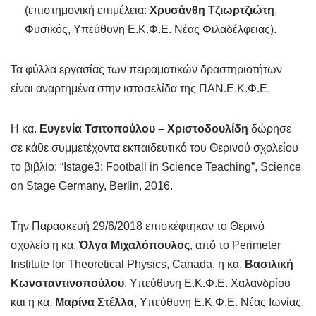
(επιστημονική επιμέλεια:
Χρυσάνθη Τζιωρτζιώτη
,
Φυσικός, Υπεύθυνη Ε.Κ.Φ.Ε. Νέας Φιλαδέλφειας).
Τα φύλλα εργασίας των πειραματικών δραστηριοτήτων
είναι αναρτημένα στην ιστοσελίδα της ΠΑΝ.Ε.Κ.Φ.Ε.
Η κα.
Ευγενία Τσιτοπούλου – Χριστοδουλίδη
δώρησε
σε κάθε συμμετέχοντα εκπαιδευτικό του Θερινού σχολείου
το βιβλίο: “Istage3: Football in Science Teaching”, Science
on Stage Germany, Berlin, 2016.
Την Παρασκευή 29/6/2018 επισκέφτηκαν το Θερινό
σχολείο η κα.
Όλγα
Μιχαλόπουλος
, από το Perimeter
Institute for Theoretical Physics, Canada, η κα.
Βασιλική
Κωνσταντινοπούλου
, Υπεύθυνη Ε.Κ.Φ.Ε. Χαλανδρίου
και η κα.
Μαρίνα Στέλλα
, Υπεύθυνη Ε.Κ.Φ.Ε. Νέας Ιωνίας.