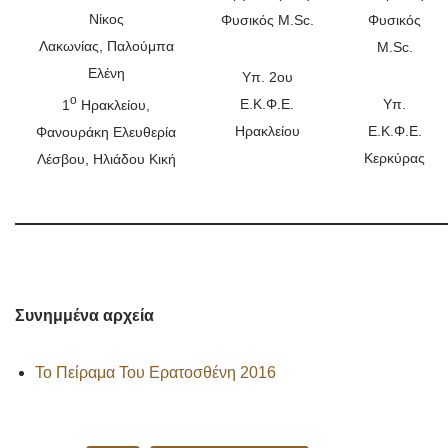
Νίκος
Φυσικός M.Sc.
Φυσικός
Λακωνίας, Παλούμπα
M.Sc.
Ελένη
Υπ. 2ου
ο
Ε.Κ.Φ.Ε.
Υπ.
1
Ηρακλείου,
Ηρακλείου
Ε.Κ.Φ.Ε.
Φανουράκη Ελευθερία
Κερκύρας
Λέσβου, Ηλιάδου Κική
Συνημμένα αρχεία
Το Πείραμα Του Ερατοσθένη 2016