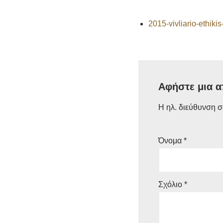
2015-vivliario-ethik
Αφήστε μια 
Η ηλ. διεύθυνση σ
Όνομα
*
Σχόλιο
*