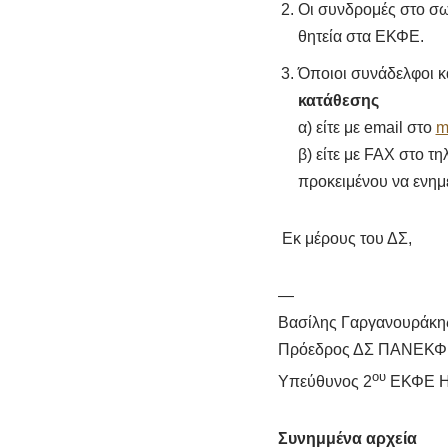
Οι συνδρομές στο σωμ
θητεία στα ΕΚΦΕ.
Όποιοι συνάδελφοι κ
κατάθεσης
α) είτε με email στο
m
β) είτε με FAX στο 
προκειμένου να ενημ
Εκ μέρους του ΔΣ,
—
Βασίλης Γαργανουράκη
Πρόεδρος ΔΣ ΠΑΝΕΚ
ου
Υπεύθυνος 2
ΕΚΦΕ Η
Συνημμένα αρχεία