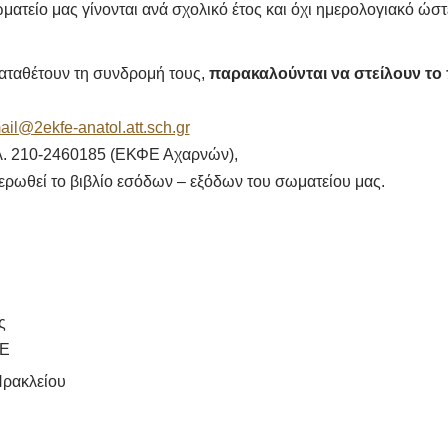
ατείο μας γίνονται ανά σχολικό έτος και όχι ημερολογιακό ώστ
αταθέτουν τη συνδρομή τους,
παρακαλούνται να στείλουν το
ail@2ekfe-anatol.att.sch.gr
τηλ. 210-2460185 (ΕΚΦΕ Αχαρνών),
ερωθεί το βιβλίο εσόδων – εξόδων του σωματείου μας.
ς
ΦΕ
ρακλείου