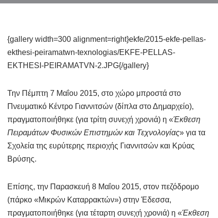
{gallery width=300 alignment=right}ekfe/2015-ekfe-pellas-
ekthesi-peiramatwn-texnologias/EKFE-PELLAS-
EKTHESI-PEIRAMATVN-2.JPG{/gallery}
Την Πέμπτη 7 Μαΐου 2015, στο χώρο μπροστά στο
Πνευματικό Κέντρο Γιαννιτσών (δίπλα στο Δημαρχείο),
πραγματοποιήθηκε (για τρίτη συνεχή χρονιά) η «
Έκθεση
Πειραμάτων Φυσικών Επιστημών και Τεχνολογίας
» για τα
Σχολεία της ευρύτερης περιοχής Γιαννιτσών και Κρύας
Βρύσης.
Επίσης, την Παρασκευή 8 Μαΐου 2015, στον πεζόδρομο
(πάρκο «Μικρών Καταρρακτών») στην Έδεσσα,
πραγματοποιήθηκε (για τέταρτη συνεχή χρονιά) η «
Έκθεση