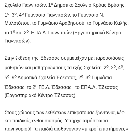
ο
Σχολείο Γιαννιτσών, 1
Δημοτικό Σχολείο Κρύας Βρύσης,
ο
ο
ο
1
, 3
, 4
Γυμνάσια Γιαννιτσών, το Γυμνάσιο Ν.
Μυλοτόπου, το Γυμνάσιο Αραβησσού, το Γυμνάσιο Καλής,
ο
ο
το 1
και 2
ΕΠΑ.Λ. Γιαννιτσών (Εργαστηριακό Κέντρο
Γιαννιτσών).
Στην έκθεση της Έδεσσας συμμετείχαν με παρουσιάσεις
ο
ο
ο
μαθητών και μαθητριών τους τα εξής Σχολεία: 2
, 3
, 4
,
ο
ο
ο
ο
5
, 9
Δημοτικά Σχολεία Έδεσσας, 2
, 3
Γυμνάσια
ο
Έδεσσας, το 2
ΓΕ.Λ. Έδεσσας, το ΕΠΑ.Λ. Έδεσσας
(Εργαστηριακό Κέντρο Έδεσσας).
Στους χώρους των εκθέσεων επικρατούσε ζωντάνια, κέφι
και παιδικός ενθουσιασμός. Υπήρχε ατμόσφαιρα
πανηγυριού! Τα παιδιά αισθάνονταν «μικροί επιστήμονες»