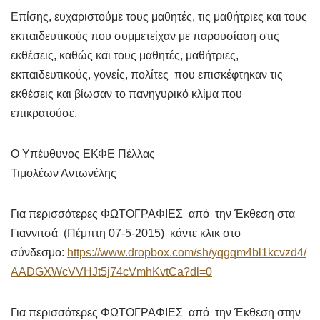
Επίσης, ευχαριστούμε τους μαθητές, τις μαθήτριες και τους
εκπαιδευτικούς που συμμετείχαν με παρουσίαση στις
εκθέσεις, καθώς και τους μαθητές, μαθήτριες,
εκπαιδευτικούς, γονείς, πολίτες που επισκέφτηκαν τις
εκθέσεις και βίωσαν το πανηγυρικό κλίμα που
επικρατούσε.
Ο Υπέυθυνος ΕΚΦΕ Πέλλας
Τιμολέων Αντωνέλης
Για περισσότερες ΦΩΤΟΓΡΑΦΙΕΣ από την Έκθεση στα
Γιαννιτσά (Πέμπτη 07-5-2015) κάντε κλικ στο
σύνδεσμο:
https://www.dropbox.com/sh/yqgqm4bl1kcvzd4/
AADGXWcVVHJt5j74cVmhKvtCa?dl=0
Για περισσότερες ΦΩΤΟΓΡΑΦΙΕΣ από την Έκθεση στην