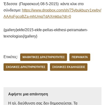
Έδεσσα (Παρασκευή 08-5-2015) κάντε κλικ στο
σύνδεσμο:
https://www.dropbox.com/sh/75ybukbuzy1xwby/
AAAsFgcoBZa-mhUmqTdAXmkba?dl=0
{gallery}ekfe/2015-ekfe-pellas-ekthesi-peiramatwn-
texnologias{/gallery}
Ετικέτες:
ΜΑΘΗΤΙΚΈΣ ΔΡΑΣΤΗΡΙΌΤΗΤΕΣ
ΠΕΙΡΆΜΑΤΑ
ΣΧΟΛΙΚΈΣ ΔΡΑΣΤΗΡΙΌΤΗΤΕΣ
ΣΧΟΛΙΚΈΣ ΕΚΔΗΛΏΣΕΙΣ
Αφήστε μια απάντηση
Η ηλ. διεύθυνση σας δεν δημοσιεύεται.
Τα