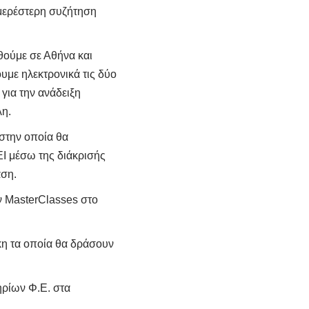
ομερέστερη συζήτηση
θούμε σε Αθήνα και
με ηλεκτρονικά τις δύο
για την ανάδειξη
λη.
στην οποία θα
Ι μέσω της διάκρισής
ση.
ν MasterClasses στο
η τα οποία θα δράσουν
ηρίων Φ.Ε. στα