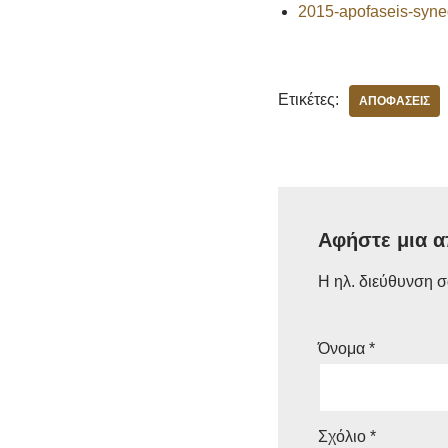
2015-apofaseis-syne
Ετικέτες:
ΑΠΟΦΆΣΕΙΣ
Αφήστε μια 
Η ηλ. διεύθυνση σ
Όνομα
*
Σχόλιο
*