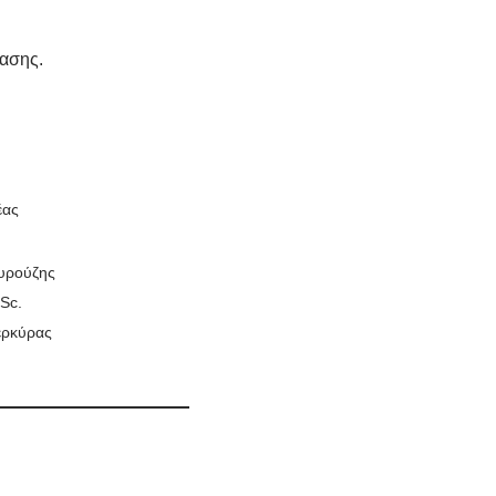
ασης.
έας
υρούζης
Sc.
ερκύρας