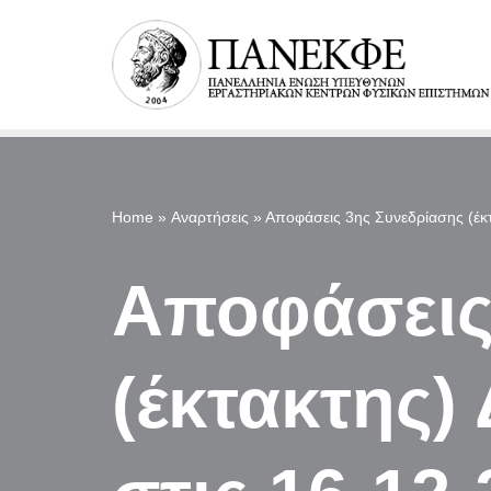
Μεταπηδήστε
στο
περιεχόμενο
Home
»
Αναρτήσεις
»
Αποφάσεις 3ης Συνεδρίασης (έκ
Αποφάσεις
(έκτακτης)