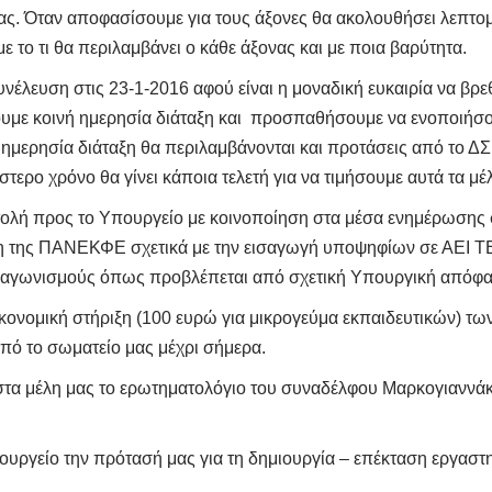
μας. Όταν αποφασίσουμε για τους άξονες θα ακολουθήσει λεπτ
με το τι θα περιλαμβάνει ο κάθε άξονας και με ποια βαρύτητα.
νέλευση στις 23-1-2016 αφού είναι η μοναδική ευκαιρία να βρε
υμε κοινή ημερησία διάταξη και προσπαθήσουμε να ενοποιήσου
ημερησία διάταξη θα περιλαμβάνονται και προτάσεις από το ΔΣ 
στερο χρόνο θα γίνει κάποια τελετή για να τιμήσουμε αυτά τα μέ
ολή προς το Υπουργείο με κοινοποίηση στα μέσα ενημέρωσης 
η της ΠΑΝΕΚΦΕ σχετικά με την εισαγωγή υποψηφίων σε ΑΕΙ ΤΕ
διαγωνισμούς όπως προβλέπεται από σχετική Υπουργική απόφα
ικονομική στήριξη (100 ευρώ για μικρογεύμα εκπαιδευτικών) τω
ό το σωματείο μας μέχρι σήμερα.
τα μέλη μας το ερωτηματολόγιο του συναδέλφου Μαρκογιαννάκ
ουργείο την πρότασή μας για τη δημιουργία – επέκταση εργαστ