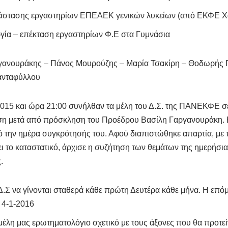
άστασης εργαστηρίων ΕΠΕΑΕΚ γενικών λυκείων (από ΕΚΦΕ Χ
γία – επέκταση εργαστηρίων Φ.Ε στα Γυμνάσια
γανουράκης – Πάνος Μουρούζης – Μαρία Τσακίρη – Θοδωρής 
ιανταφύλλου
2015 και ώρα 21:00 συνήλθαν τα μέλη του Δ.Σ. της ΠΑΝΕΚΦΕ 
ση μετά από πρόσκληση του Προέδρου Βασίλη Γαργανουράκη. Ε
 την ημέρα συγκρότησής του. Αφού διαπιστώθηκε απαρτία, με 
ζει το καταστατικό, άρχισε η συζήτηση των θεμάτων της ημερήσι
.
 Δ.Σ να γίνονται σταθερά κάθε πρώτη Δευτέρα κάθε μήνα. Η επό
 4-1-2016
μέλη μας ερωτηματολόγιο σχετικό με τους άξονες που θα προτε