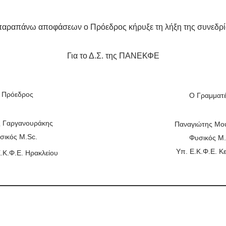
παραπάνω αποφάσεων ο Πρόεδρος κήρυξε τη λήξη της συνεδρί
Για το Δ.Σ. της ΠΑΝΕΚΦΕ
 Πρόεδρος
Ο Γραμματ
ς Γαργανουράκης
Παναγιώτης Μο
σικός M.Sc.
Φυσικός M.
Υπ. Ε.Κ.Φ.Ε. Κ
.Κ.Φ.Ε. Ηρακλείου