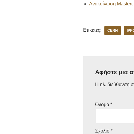
Ανακοίνωση Master
Ετικέτες:
CERN
IPP
Αφήστε μια 
Η ηλ. διεύθυνση σ
Όνομα
*
Σχόλιο
*