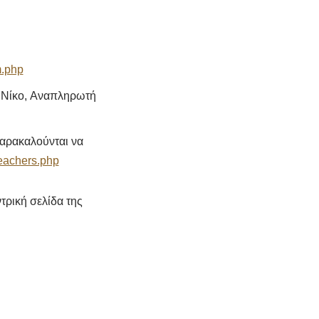
m.php
η Νίκο, Aναπληρωτή
παρακαλούνται να
eachers.php
τρική σελίδα της