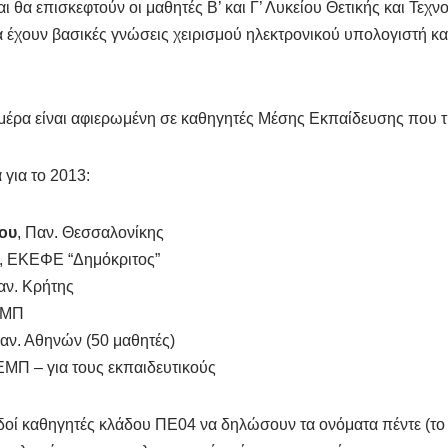
ι θα επισκεφτούν οι μαθητές Β’ και Γ’ Λυκείου Θετικής και Τεχ
α έχουν βασικές γνώσεις χειρισμού ηλεκτρονικού υπολογιστή κα
μέρα είναι αφιερωμένη σε καθηγητές Μέσης Εκπαίδευσης που τ
για το 2013:
ου
, Παν. Θεσσαλονίκης
, ΕΚΕΦΕ “Δημόκριτος”
αν. Κρήτης
ΕΜΠ
Παν. Αθηνών (50 μαθητές)
 ΕΜΠ – για τους εκπαιδευτικούς
οί καθηγητές κλάδου ΠΕ04 να δηλώσουν τα ονόματα πέντε (το