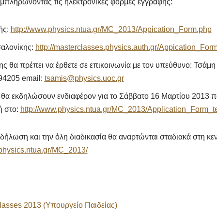
πληρώνοντας τις ηλεκτρονικές φόρμες εγγραφής:
ής:
http://www.physics.ntua.gr/MC_2013/Appication_Form.php
σαλονίκης:
http://masterclasses.physics.auth.gr/Appication_For
της θα πρέπει να έρθετε σε επικοινωνία με τον υπεύθυνο: Τσάμ
94205 email:
tsamis@physics.uoc.gr
υ θα εκδηλώσουν ενδιαφέρον για το Σάββατο 16 Μαρτίου 2013 
 στο:
http://www.physics.ntua.gr/MC_2013/Application_Form_t
κδήλωση και την όλη διαδικασία θα αναρτώνται σταδιακά στη κεν
.physics.ntua.gr/MC_2013/
asses 2013 (Υπουργείο Παιδείας)