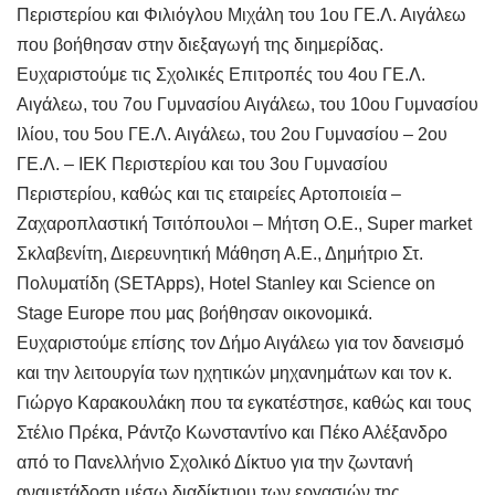
Περιστερίου και Φιλιόγλου Μιχάλη του 1ου ΓΕ.Λ. Αιγάλεω
που βοήθησαν στην διεξαγωγή της διημερίδας.
Ευχαριστούμε τις Σχολικές Επιτροπές του 4ου ΓΕ.Λ.
Αιγάλεω, του 7ου Γυμνασίου Αιγάλεω, του 10ου Γυμνασίου
Ιλίου, του 5ου ΓΕ.Λ. Αιγάλεω, του 2ου Γυμνασίου – 2ου
ΓΕ.Λ. – ΙΕΚ Περιστερίου και του 3ου Γυμνασίου
Περιστερίου, καθώς και τις εταιρείες Αρτοποιεία –
Ζαχαροπλαστική Τσιτόπουλοι – Μήτση Ο.Ε., Super market
Σκλαβενίτη, Διερευνητική Μάθηση Α.Ε., Δημήτριο Στ.
Πολυματίδη (SETApps), Hotel Stanley και Science on
Stage Europe που μας βοήθησαν οικονομικά.
Ευχαριστούμε επίσης τον Δήμο Αιγάλεω για τον δανεισμό
και την λειτουργία των ηχητικών μηχανημάτων και τον κ.
Γιώργο Καρακουλάκη που τα εγκατέστησε, καθώς και τους
Στέλιο Πρέκα, Ράντζο Κωνσταντίνο και Πέκο Αλέξανδρο
από το Πανελλήνιο Σχολικό Δίκτυο για την ζωντανή
αναμετάδοση μέσω διαδίκτυου των εργασιών της