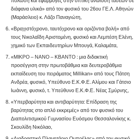
πόλωση και εφαρμογές στην οπτική ανάλυση τάσεων σε
διάφανα υλικά» από τον φυσικό του 26ου ΓΕ.Λ. Αθηνών
(Μαράσλειο) κ. Λάζο Παναγιώτη,
«Βραχιστόχρονο, ταυτόχρονο και οριζόντια βολή» από
τους Νικολαΐδη Αριστομένη, φυσικό και Λεμπέση Ελένη,
χημικό των Εκπαιδευτηρίων Μπουγά, Καλαμάτα,
«ΜΙΚΡΟ – ΝΑΝΟ – ΚΒΑΝΤΟ : μια διδακτική
προσέγγιση στην πρωτοβάθμια και δευτεροβάθμια
εκπαίδευση του πειράματος Millikan» από τους Πάτση
Ανδρέα, φυσικό, Υπεύθυνο Ε.Κ.Φ.Ε. Αλίμου και Γάτσιο
Ιωάννη, φυσικό, τ. Υπεύθυνο Ε.Κ.Φ.Ε. Νέας Σμύρνης,
«Υπερβαρύτητα και αντιβαρύτητα: Επίδραση της
βαρύτητας στο απλό εκκρεμές» από τον φυσικό του
Διαπολιτισμικού Γυμνασίου Ευόσμου Θεσσαλονίκης κ.
Σκουλίδη Νικόλαο,
«Διαδραστικό Πλανητάριο Ομπρέλας» από τον φυσικό