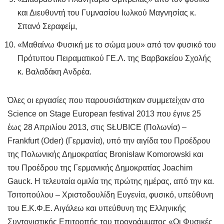
και Διευθυντή του Γυμνασίου Ιωλκού Μαγνησίας κ.
Σπανό Σεραφείμ,
«Μαθαίνω Φυσική με το σώμα μου» από τον φυσικό του
Πρότυπου Πειραματικού ΓΕ.Λ. της Βαρβακείου Σχολής
κ. Βαλαδάκη Ανδρέα.
Όλες οι εργασίες που παρουσιάστηκαν συμμετείχαν στο
Science on Stage European festival 2013 που έγινε 25
έως 28 Απριλίου 2013, στις SŁUBICE (Πολωνία) –
Frankfurt (Oder) (Γερμανία), υπό την αιγίδα του Προέδρου
της Πολωνικής Δημοκρατίας Bronisław Komorowski και
του Προέδρου της Γερμανικής Δημοκρατίας Joachim
Gauck. Η τελευταία ομιλία της πρώτης ημέρας, από την κα.
Τσιτοπούλου – Χριστοδουλίδη Ευγενία, φυσικό, υπεύθυνη
του Ε.Κ.Φ.Ε. Αιγάλεω και υπεύθυνη της Ελληνικής
Συντονιστικής Επιτροπής του προγράμματος «Οι Φυσικές