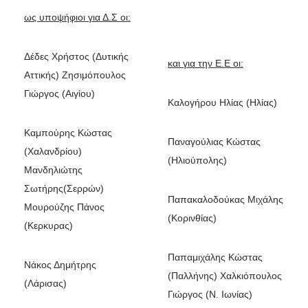
ως υποψήφιοι για Δ.Σ οι:
Δέδες Χρήστος (Δυτικής
και για την Ε.Ε οι:
Αττικής) Ζησιμόπουλος
Γιώργος (Αιγίου)
Καλογήρου Ηλίας (Ηλίας)
Καμπούρης Κώστας
Παναγούλιας Κώστας
(Χαλανδρίου)
(Ηλιούπολης)
Μανδηλιώτης
Σωτήρης(Σερρών)
Παπακαλοδούκας Μιχάλης
Μουρούζης Πάνος
(Κορινθίας)
(Κερκυρας)
Παπαμιχάλης Κώστας
Νάκος Δημήτρης
(Παλλήνης) Χαλκιόπουλος
(Λάρισας)
Γιώργος (Ν. Ιωνίας)