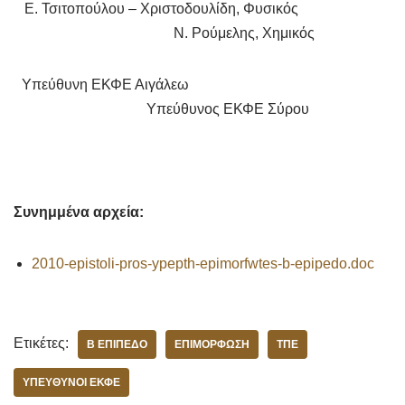
Ε. Τσιτοπούλου – Χριστοδουλίδη, Φυσικός
Ν. Ρούμελης, Χημικός
Υπεύθυνη ΕΚΦΕ Αιγάλεω
Υπεύθυνος ΕΚΦΕ Σύρου
Συνημμένα αρχεία:
2010-epistoli-pros-ypepth-epimorfwtes-b-epipedo.doc
Ετικέτες:
Β ΕΠΊΠΕΔΟ
ΕΠΙΜΌΡΦΩΣΗ
ΤΠΕ
ΥΠΕΎΘΥΝΟΙ ΕΚΦΕ