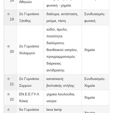
18
Αθηνών
φυσική - χημεία
2o Γυμνάσιο
διάλυμα, αντίσταση,
Συνδυασμός-
19
Ξάνθης
ρεύμα, τάση
φυσική
ιώδιο, άμυλο,
ποσότητα
διαλύματος
2ο Γυμνάσιο
θειοθειικού νατρίου,
Χημεία
20
Χολαργού
προγραμματισμός
διάρκειας
αντίδρασης
2ο Γυμνάσιο
κατασκευή
Συνδυασμός-
21
Σερρών
βολταϊκής στήλης
Χημεία
ΕΝ.Ε.Ε.ΓΥ-Λ
χημικα λουλουδια,
Χημεία
22
Κιλκίς
νατριο
5ο Γυμνάσιο
lava lamp
Χημεία