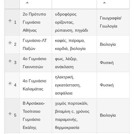
2ο Πρότυπο
υδροφόρος
Γεωγραφία/
1
Γυμνάσιο
ορίζοντας,
Γεωλογία
Αθήνας
ρύπανση, πηγάδι
Γυμνάσιο-ΛΤ
καφές, πείραμα,
2
Βιολογία
Παξών
καρδιά, βιολογία
4ο Γυμνάσιο
φως, λέιζερ,
3
Φυσική
Γιαννιτσών
ανάκλαση
ηλεκτρική,
4ο Γυμνάσιο
4
εγκατάσταση,
Φυσική
Καλαμάτας
ασφάλεια
Β Αρσάκειο-
χυμός πορτοκάλι,
Τοσίτσειο
βιταμίνη c, χρόνος
5
Βιολογία
Γυμνάσιο
παραμονής,
Εκάλης
θερμοκρασία