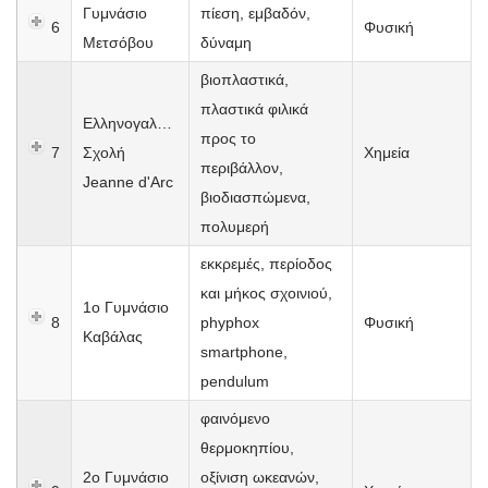
Γυμνάσιο
πίεση, εμβαδόν,
6
Φυσική
Μετσόβου
δύναμη
βιοπλαστικά,
πλαστικά φιλικά
Ελληνογαλλική
προς το
7
Σχολή
Χημεία
περιβάλλον,
Jeanne d'Arc
βιοδιασπώμενα,
πολυμερή
εκκρεμές, περίοδος
και μήκος σχοινιού,
1ο Γυμνάσιο
8
phyphox
Φυσική
Καβάλας
smartphone,
pendulum
φαινόμενο
θερμοκηπίου,
2ο Γυμνάσιο
οξίνιση ωκεανών,