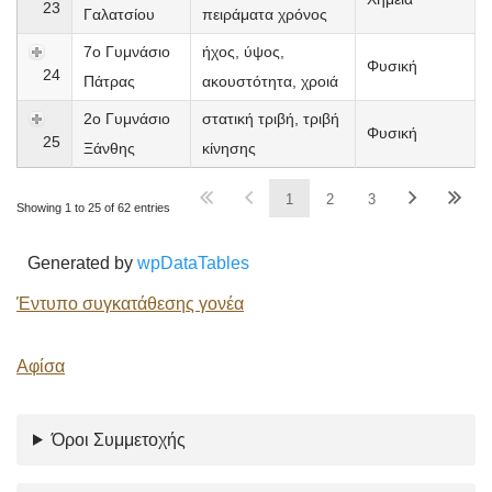
23
Γαλατσίου
πειράματα χρόνος
7ο Γυμνάσιο
ήχος, ύψος,
Φυσική
24
Πάτρας
ακουστότητα, χροιά
2ο Γυμνάσιο
στατική τριβή, τριβή
Φυσική
25
Ξάνθης
κίνησης
1
2
3
Showing 1 to 25 of 62 entries
Generated by
wpDataTables
Έντυπο συγκατάθεσης γονέα
Αφίσα
Όροι Συμμετοχής