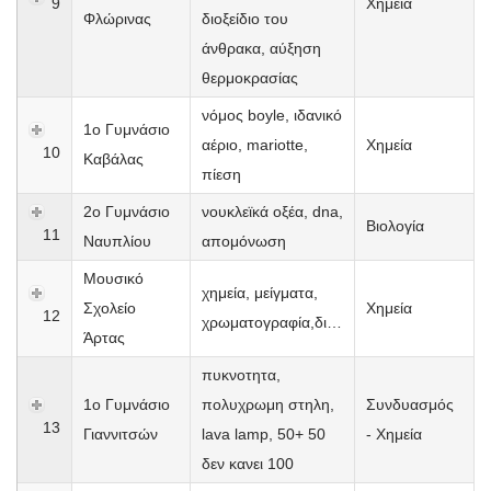
9
Χημεία
Φλώρινας
διοξείδιο του
άνθρακα, αύξηση
θερμοκρασίας
νόμος boyle, ιδανικό
1ο Γυμνάσιο
αέριο, mariotte,
Χημεία
10
Καβάλας
πίεση
2ο Γυμνάσιο
νουκλεϊκά οξέα, dna,
Βιολογία
11
Ναυπλίου
απομόνωση
Μουσικό
χημεία, μείγματα,
Σχολείο
Χημεία
12
χρωματογραφία,διαχωρισμός
Άρτας
πυκνοτητα,
1ο Γυμνάσιο
πολυχρωμη στηλη,
Συνδυασμός
13
Γιαννιτσών
lava lamp, 50+ 50
- Χημεία
δεν κανει 100