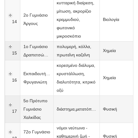
κυτταρική διαίρεση,
μίτωση, ακρορίζιο
2ο Γυμνάσιο
κρεμμυδιού,
Βιολογία
14
Άργους
φωτονικό
μικροσκόπιο
1ο Γυμνάσιο
πολυμερή, κόλλα,
Χημεία
15
Δραπετσώνας
πρωτεΐνη καζεΐνη
κορεσμένο διάλυμα,
Εκπαιδευτήρια
κρυστάλλωση,
Χημεία
16
Φρυγανιώτη
διαλυτότητα, κιτρικό
οξύ
5o Πρότυπο
Γυμνάσιο
διάστημα,μετατόπιση,φυσική,σκυταλοδρομίια
Φυσική
17
Χαλκίδας
νόμοι νεύτωνα -
72ο Γυμνάσιο
καθημερινή ζωή -
Φυσική