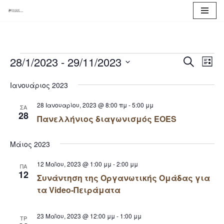
Μεταπηδήστε
στο
περιεχόμενο
28/1/2023
 - 
29/11/2023
Event
Eve
Search
List
Vie
Select
Searc
Ιανουάριος 2023
Nav
date.
and
28 Ιανουαρίου, 2023 @ 8:00 πμ
-
5:00 μμ
ΣΑ
28
Views
Πανελλήνιος διαγωνισμός EOES
Naviga
Μάιος 2023
12 Μαΐου, 2023 @ 1:00 μμ
-
2:00 μμ
ΠΑ
12
Συνάντηση της Οργανωτικής Ομάδας για
τα Video-Πειράματα
23 Μαΐου, 2023 @ 12:00 μμ
-
1:00 μμ
ΤΡ