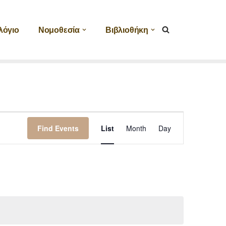
λόγιο
Νομοθεσία
Βιβλιοθήκη
Event
Find Events
List
Month
Day
Views
Navigation