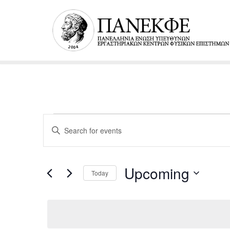
Μεταπηδήστε
στο
περιεχόμενο
Events
Enter
Keyword.
Search
Search
Upcoming
for
Today
and
Events
Select
by
date.
Keyword.
Views