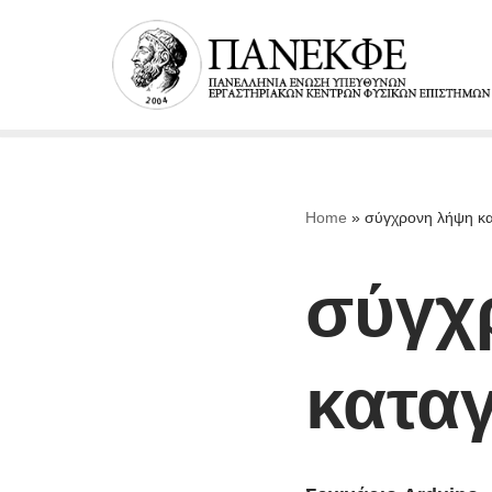
Μεταπηδήστε
στο
περιεχόμενο
Home
»
σύγχρονη λήψη κ
σύγχ
κατα