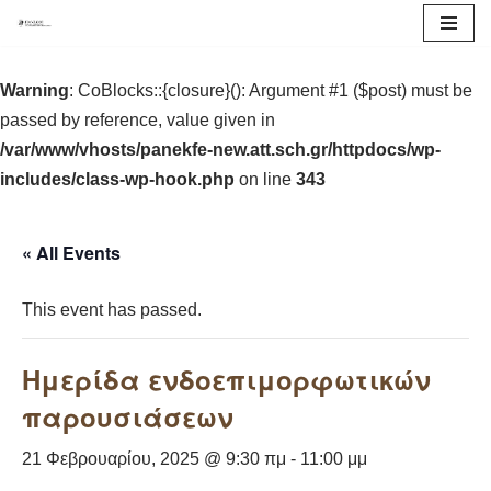
Μεταπηδήστε
Warning
στο
: CoBlocks::{closure}(): Argument #1 ($post) must be
passed by reference, value given in
περιεχόμενο
/var/www/vhosts/panekfe-new.att.sch.gr/httpdocs/wp-
includes/class-wp-hook.php
on line
343
« All Events
This event has passed.
Ημερίδα ενδοεπιμορφωτικών
παρουσιάσεων
21 Φεβρουαρίου, 2025 @ 9:30 πμ
-
11:00 μμ