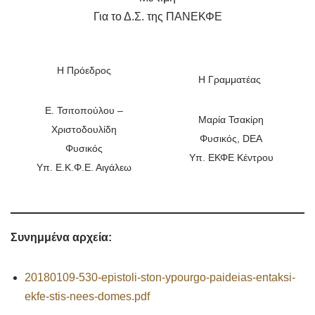
Για το Δ.Σ. της ΠΑΝΕΚΦΕ
Η Πρόεδρος
Η Γραμματέας
Ε. Τσιτοπούλου –
Μαρία Τσακίρη
Χριστοδουλίδη
Φυσικός, DEA
Φυσικός
Υπ. ΕΚΦΕ Κέντρου
Υπ. Ε.Κ.Φ.Ε. Αιγάλεω
Συνημμένα αρχεία:
20180109-530-epistoli-ston-ypourgo-paideias-entaksi-
ekfe-stis-nees-domes.pdf